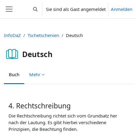
Zum Hauptinhalt
Sie sind als Gast angemeldet
Anmelden
Sucheingabe umschalten
Website-Übersicht
InfoDaZ
Tschetschenien
Deutsch
Deutsch
Buch
Mehr
Abschlussbedingungen
4. Rechtschreibung
Die Rechtschreibung richtet sich vom Grundsatz her
nach der Lautung. Es gibt hierbei verschiedene
Prinzipien, die Beachtung finden.