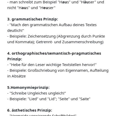
- man schreibt zum Beispiel "H
au
s" und "H
äu
ser" und
nicht "H
au
s" und "H
eu
ser"
3. grammatisches Prinzip:
- "Mach den grammatischen Aufbau deines Textes
deutlich!"
- Beispiele: Zeichensetzung (Abgrenzung durch Punkte
und Kommata); Getrennt- und Zusammenschreibung)
4. orthographisches/semantisch-pragmatisches
Prinzip:
- "Hebe für den Leser wichtige Textstellen hervor!"
- Beispiele: Großschriebung von Eigennamen, Aufteilung
in Absätze
5.Homonymieprinzip:
- "Schreibe Ungleiches ungleich!"
- Beispiele: "Lied" und "Lid"; "Seite" und "Saite"
6. ästhetisches Prinzip:
- "Vermeide verwirrende Schriftbilder!"