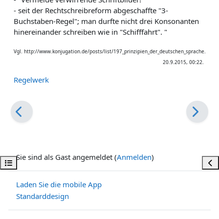
- seit der Rechtschreibreform abgeschaffte "3-
Buchstaben-Regel"; man durfte nicht drei Konsonanten
hinereinander schreiben
wie in "Schifffahrt". "
Vgl. http://www.konjugation.de/posts/list/197_prinzipien_der_deutschen_sprache.page,
20.9.2015, 00:22.
Regelwerk
Sie sind als Gast angemeldet (
Anmelden
)
Kursindex öffnen
Bloc
Laden Sie die mobile App
Standarddesign