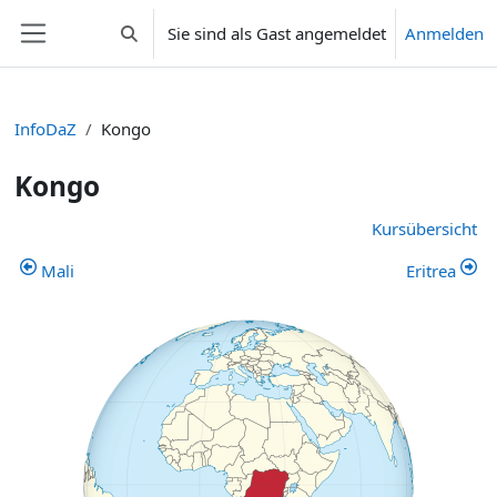
Zum Hauptinhalt
Sie sind als Gast angemeldet
Anmelden
Sucheingabe umschalten
Website-Übersicht
InfoDaZ
Kongo
Kongo
Abschnittsübersicht
Kursübersicht
Mali
Eritrea