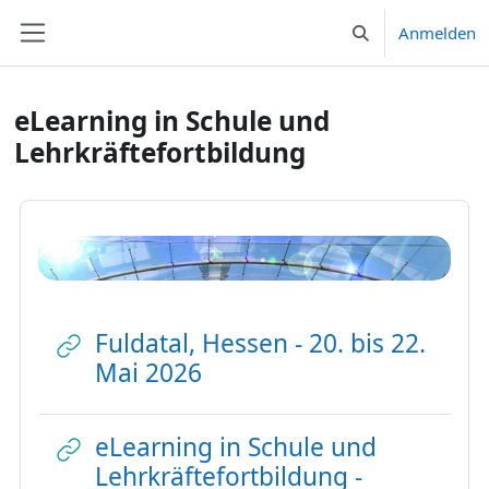
Zum Hauptinhalt
Anmelden
Sucheingabe umsc
Website-Übersicht
eLearning in Schule und
Lehrkräftefortbildung
Fuldatal, Hessen - 20. bis 22.
Mai 2026
Link/URL
eLearning in Schule und
Lehrkräftefortbildung -