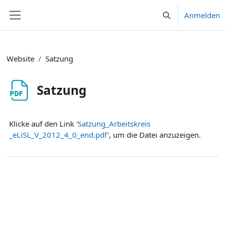
Zum Hauptinhalt
Anmelden
Sucheingabe umsc
Website-Übersicht
Website
Satzung
Satzung
Abschlussbedingungen
Klicke auf den Link '
Satzung_Arbeitskreis
_eLiSL_V_2012_4_0_end.pdf
', um die Datei anzuzeigen.
Zur Aktivität