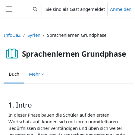
Zum Hauptinhalt
Sie sind als Gast angemeldet
Anmelden
Sucheingabe umschalten
Website-Übersicht
InfoDaZ
Syrien
Sprachenlernen Grundphase
Sprachenlernen Grundphase
Buch
Mehr
Abschlussbedingungen
1. Intro
In dieser Phase bauen die Schüler auf den ersten
Wortschatz auf, können sich mit ihren unmittelbaren
Bedürfnissen sicher verständigen und üben sich weiter
im genauen Hören und Aussprechen der genauen Laute.